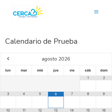
Main
Menu
Calendario de Prueba
agosto
2026
lun
mar
mié
jue
vie
sáb
dom
1
2
3
4
5
7
8
9
6
10
11
12
13
14
15
16