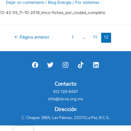
Dejar un comentario
/
Blog Energia
/ Por
sistemas
12-42-05_11-10-2016_imco-fichas_por_ciudad_completo
Paginación
←
Página anterior
1
…
11
12
de
entradas
Contacto
612 128 8497
info@cerca.org.mx
Dirección
C. Chiapas 3865, Las Palmas, 23070 La Paz, B.C.S.