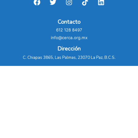
Contacto
612 128 8497
info@cerca.org.mx
Dirección
C. Chiapas 3865, Las Palmas, 23070 La Paz, B.C.S.