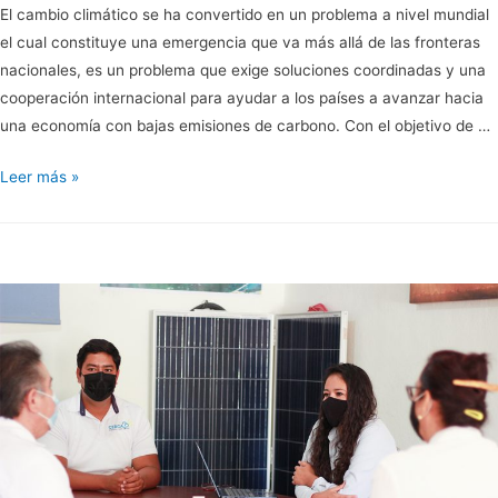
El cambio climático se ha convertido en un problema a nivel mundial
el cual constituye una emergencia que va más allá de las fronteras
nacionales, es un problema que exige soluciones coordinadas y una
cooperación internacional para ayudar a los países a avanzar hacia
una economía con bajas emisiones de carbono. Con el objetivo de …
Acuerdo
Leer más »
mundial
y
contribución
de
México
ante
el
cambio
climático