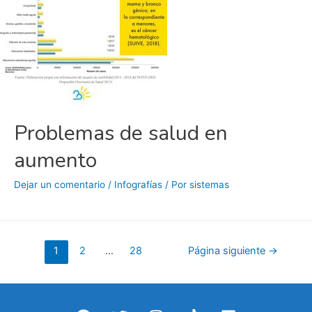
de
combustibles
fósiles:
sociedad
civil
Problemas de salud en
aumento
Dejar un comentario
/
Infografías
/ Por
sistemas
Paginación
1
2
…
28
Página siguiente
→
de
entradas