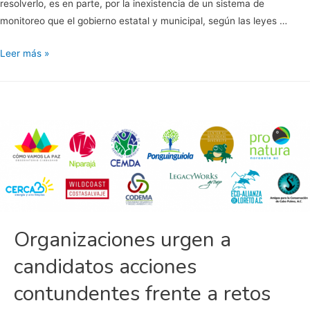
resolverlo, es en parte, por la inexistencia de un sistema de
monitoreo que el gobierno estatal y municipal, según las leyes …
Agenda
Leer más »
Ambiental
2021
para
Baja
California
Sur.
Organizaciones
de
la
sociedad
Organizaciones urgen a
civil.
candidatos acciones
contundentes frente a retos