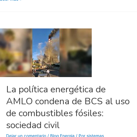
energética
Nacional
condena
a
Baja
California
Sur
a
depender
de
los
La política energética de
combustibles
AMLO condena de BCS al uso
fósiles
y
de combustibles fósiles:
seguir
respirando
sociedad civil
aire
Dejar un comentario
/
Blog Energia
/ Por
sistemas
contaminado