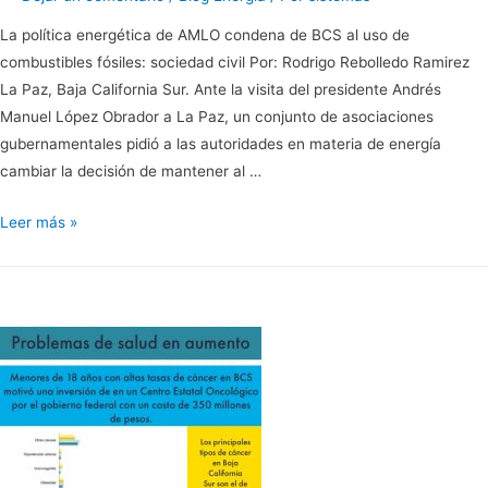
La política energética de AMLO condena de BCS al uso de
combustibles fósiles: sociedad civil Por: Rodrigo Rebolledo Ramirez
La Paz, Baja California Sur. Ante la visita del presidente Andrés
Manuel López Obrador a La Paz, un conjunto de asociaciones
gubernamentales pidió a las autoridades en materia de energía
cambiar la decisión de mantener al …
La
Leer más »
política
energética
de
AMLO
condena
de
BCS
al
uso