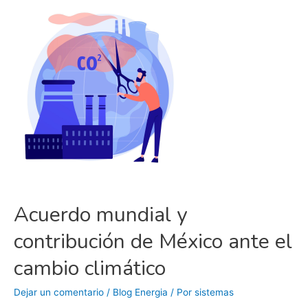
“El
Acuario
del
Mundo
es
el
Aire
Que
Respiras”
Acuerdo mundial y
contribución de México ante el
cambio climático
Dejar un comentario
/
Blog Energia
/ Por
sistemas