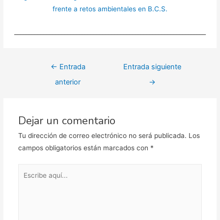
frente a retos ambientales en B.C.S.
_________________________________________________________________
Navegación
←
Entrada
Entrada siguiente
de
anterior
→
entradas
Dejar un comentario
Tu dirección de correo electrónico no será publicada.
Los
campos obligatorios están marcados con
*
Escribe
aquí...