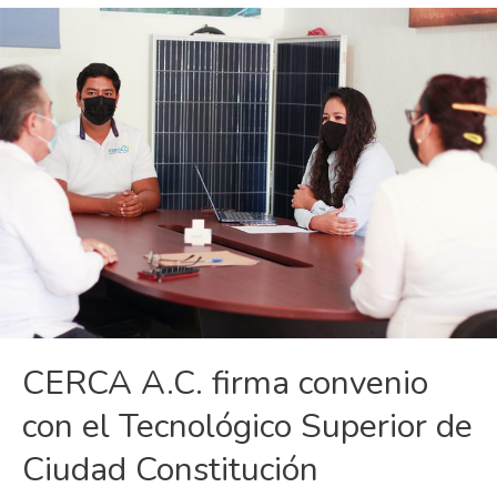
de
México
ante
el
cambio
climático
CERCA A.C. firma convenio
con el Tecnológico Superior de
Ciudad Constitución