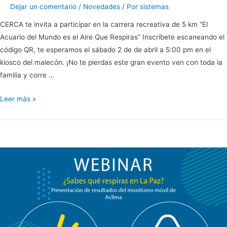
Dejar un comentario
/
Novedades
/ Por
sistemas
CERCA te invita a participar en la carrera recreativa de 5 km “El
Acuario del Mundo es el Aire Que Respiras” Inscríbete escaneando el
código QR, te esperamos el sábado 2 de de abril a 5:00 pm en el
kiosco del malecón. ¡No te pierdas este gran evento ven con toda la
familia y corre …
Carrera
Leer más »
recreativa
de
5
km
“El
Acuario
del
Mundo
es
el