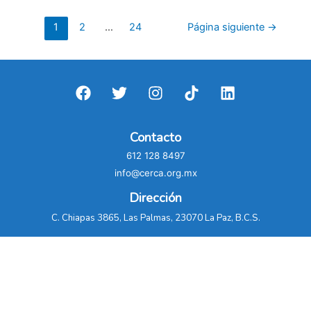
energética
de
Paginación
1
2
…
24
Página siguiente
→
AMLO
de
condena
entradas
de
BCS
al
uso
Contacto
de
612 128 8497
combustibles
info@cerca.org.mx
fósiles:
sociedad
Dirección
civil
C. Chiapas 3865, Las Palmas, 23070 La Paz, B.C.S.