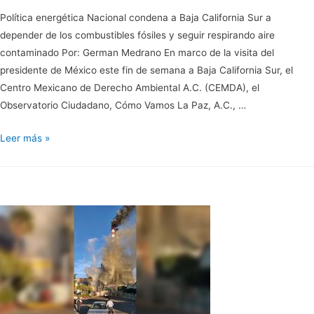
Política energética Nacional condena a Baja California Sur a
depender de los combustibles fósiles y seguir respirando aire
contaminado Por: German Medrano En marco de la visita del
presidente de México este fin de semana a Baja California Sur, el
Centro Mexicano de Derecho Ambiental A.C. (CEMDA), el
Observatorio Ciudadano, Cómo Vamos La Paz, A.C., …
Política
Leer más »
energética
Nacional
condena
a
Baja
California
Sur
a
depender
de