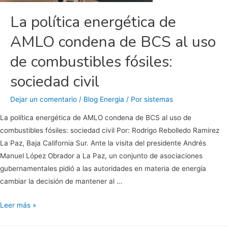
los
La política energética de
combustibles
AMLO condena de BCS al uso
fósiles
y
de combustibles fósiles:
seguir
respirando
sociedad civil
aire
Dejar un comentario
/
Blog Energia
/ Por
sistemas
contaminado
La política energética de AMLO condena de BCS al uso de
combustibles fósiles: sociedad civil Por: Rodrigo Rebolledo Ramirez
La Paz, Baja California Sur. Ante la visita del presidente Andrés
Manuel López Obrador a La Paz, un conjunto de asociaciones
gubernamentales pidió a las autoridades en materia de energía
cambiar la decisión de mantener al …
La
Leer más »
política