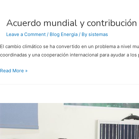
Acuerdo mundial y contribución 
Leave a Comment
/
Blog Energia
/ By
sistemas
El cambio climático se ha convertido en un problema a nivel mu
coordinadas y una cooperación internacional para ayudar a los
Acuerdo
Read More »
mundial
y
contribución
de
México
ante
el
cambio