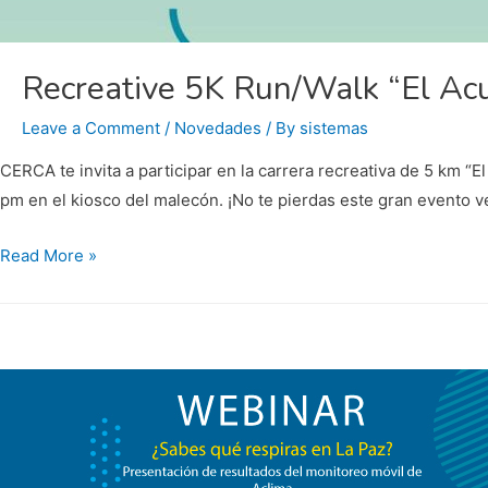
Recreative 5K Run/Walk “El Acu
Leave a Comment
/
Novedades
/ By
sistemas
CERCA te invita a participar en la carrera recreativa de 5 km “
pm en el kiosco del malecón. ¡No te pierdas este gran evento ve
Recreative
Read More »
5K
Run/Walk
“El
Acuario
del
Mundo
es