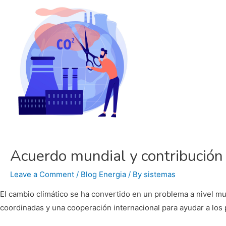
del
Mundo
es
el
Aire
Que
Respiras”
Acuerdo mundial y contribución 
Leave a Comment
/
Blog Energia
/ By
sistemas
El cambio climático se ha convertido en un problema a nivel mu
coordinadas y una cooperación internacional para ayudar a los