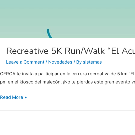
Recreative 5K Run/Walk “El Acu
Leave a Comment
/
Novedades
/ By
sistemas
CERCA te invita a participar en la carrera recreativa de 5 km “
pm en el kiosco del malecón. ¡No te pierdas este gran evento ve
Recreative
Read More »
5K
Run/Walk
“El
Acuario