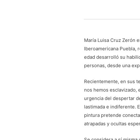
María Luisa Cruz Zerón e
Iberoamericana Puebla, 
edad desarrolló su habili
personas, desde una expe
Recientemente, en sus tex
nos hemos esclavizado, en
urgencia del despertar d
lastimada e indiferente. 
pintura pretende conecta
atrapadas y ocultas espe
Se considera a sí misma 