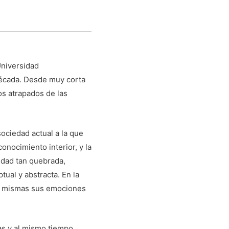
Universidad
década. Desde muy corta
os atrapados de las
ociedad actual a la que
onocimiento interior, y la
edad tan quebrada,
tual y abstracta. En la
sí mismas sus emociones
as y al mismo tiempo