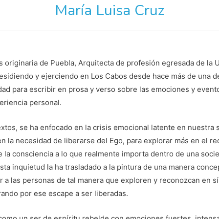
María Luisa Cruz
s originaria de Puebla, Arquitecta de profesión egresada de la 
residiendo y ejerciendo en Los Cabos desde hace más de una 
dad para escribir en prosa y verso sobre las emociones y event
riencia personal.
tos, se ha enfocado en la crisis emocional latente en nuestra s
 la necesidad de liberarse del Ego, para explorar más en el rec
e la consciencia a lo que realmente importa dentro de una soci
Esta inquietud la ha trasladado a la pintura de una manera concep
r a las personas de tal manera que exploren y reconozcan en 
rando por ese escape a ser liberadas.
como un ser de espíritu rebelde con emociones fuertes, intens