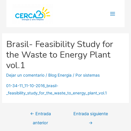
Main
Menu
Brasil- Feasibility Study for
the Waste to Energy Plant
vol.1
Dejar un comentario
/
Blog Energia
/ Por
sistemas
01-34-11_11-10-2016_brasil-
_feasibility_study_for_the_waste_to_energy_plant_vol.1
Navegación
←
Entrada
Entrada siguiente
de
anterior
→
entradas