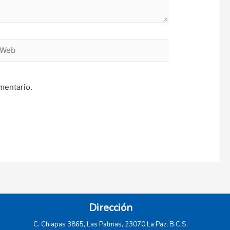
eb
mentario.
Dirección
C. Chiapas 3865, Las Palmas, 23070 La Paz, B.C.S.