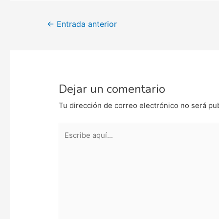
Navegación
←
Entrada anterior
de
entradas
Dejar un comentario
Tu dirección de correo electrónico no será pu
Escribe
aquí...