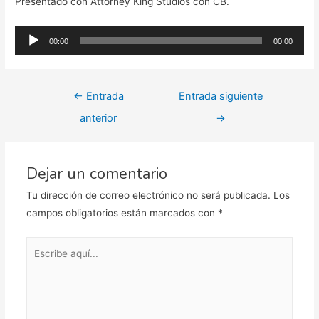
Presentado con Attorney King Studios con CB.
Reproductor
00:00
00:00
de
audio
Navegación
←
Entrada
Entrada siguiente
de
anterior
→
entradas
Dejar un comentario
Tu dirección de correo electrónico no será publicada.
Los
campos obligatorios están marcados con
*
Escribe
aquí...