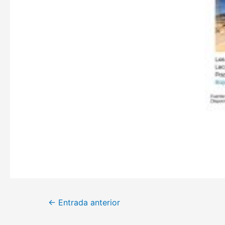
Navegación
←
Entrada anterior
de