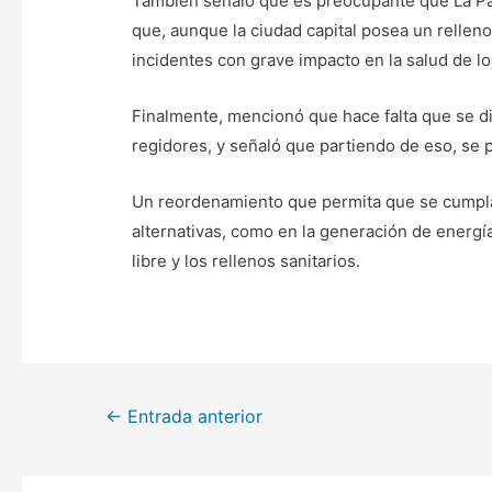
También señaló que es preocupante que La Paz
que, aunque la ciudad capital posea un relleno
incidentes con grave impacto en la salud de lo
Finalmente, mencionó que hace falta que se di
regidores, y señaló que partiendo de eso, se 
Un reordenamiento que permita que se cumpla
alternativas, como en la generación de energía
libre y los rellenos sanitarios.
Navegación
←
Entrada anterior
de
entradas