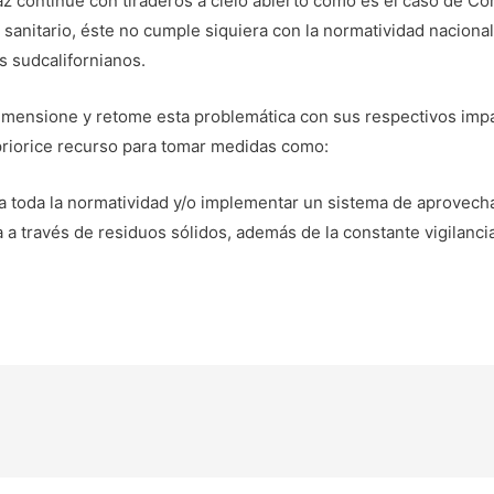
 continúe con tiraderos a cielo abierto como es el caso de C
 sanitario, éste no cumple siquiera con la normatividad nacional
s sudcalifornianos.
mensione y retome esta problemática con sus respectivos impact
priorice recurso para tomar medidas como:
 toda la normatividad y/o implementar un sistema de aprovec
 a través de residuos sólidos, además de la constante vigilancia