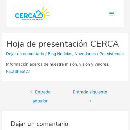
Main
Menu
Hoja de presentación CERCA
Dejar un comentario
/
Blog Noticias
,
Novedades
/ Por
sistemas
Información acerca de nuestra misión, visión y valores.
FactSheet2.1
Navegación
←
Entrada
Entrada siguiente
de
anterior
→
entradas
Dejar un comentario