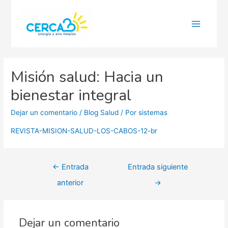
Main
Menu
Misión salud: Hacia un
bienestar integral
Dejar un comentario
/
Blog Salud
/ Por
sistemas
REVISTA-MISION-SALUD-LOS-CABOS-12-br
Navegación
←
Entrada
Entrada siguiente
de
anterior
→
entradas
Dejar un comentario