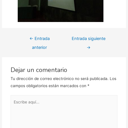
Navegación
←
Entrada
Entrada siguiente
de
anterior
→
entradas
Dejar un comentario
Tu dirección de correo electrónico no será publicada.
Los
campos obligatorios están marcados con
*
Escribe
aquí...