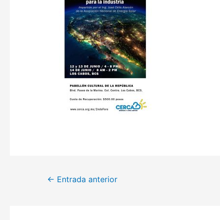
Navegación
←
Entrada anterior
de
entradas