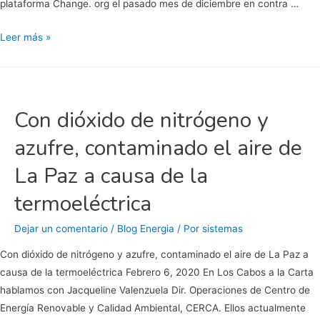
investigadores
plataforma Change. org el pasado mes de diciembre en contra …
Invitan
Leer más »
a
firmar
en
el
Con dióxido de nitrógeno y
malecón
azufre, contaminado el aire de
por
aire
La Paz a causa de la
limpio
termoeléctrica
en
La
Dejar un comentario
/
Blog Energia
/ Por
sistemas
Paz
Con dióxido de nitrógeno y azufre, contaminado el aire de La Paz a
causa de la termoeléctrica Febrero 6, 2020 En Los Cabos a la Carta
hablamos con Jacqueline Valenzuela Dir. Operaciones de Centro de
Energía Renovable y Calidad Ambiental, CERCA. Ellos actualmente