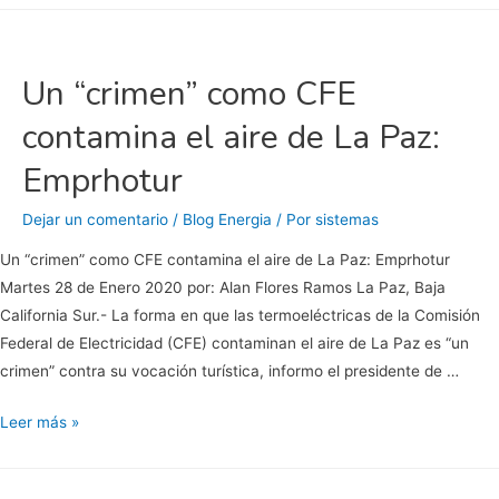
“destino
natural”
del
Un “crimen” como CFE
combustóleo
contamina el aire de La Paz:
con
mayor
Emprhotur
azufre
de
Dejar un comentario
/
Blog Energia
/ Por
sistemas
Pemex
Un “crimen” como CFE contamina el aire de La Paz: Emprhotur
Martes 28 de Enero 2020 por: Alan Flores Ramos La Paz, Baja
California Sur.- La forma en que las termoeléctricas de la Comisión
Federal de Electricidad (CFE) contaminan el aire de La Paz es “un
crimen” contra su vocación turística, informo el presidente de …
Un
Leer más »
“crimen”
como