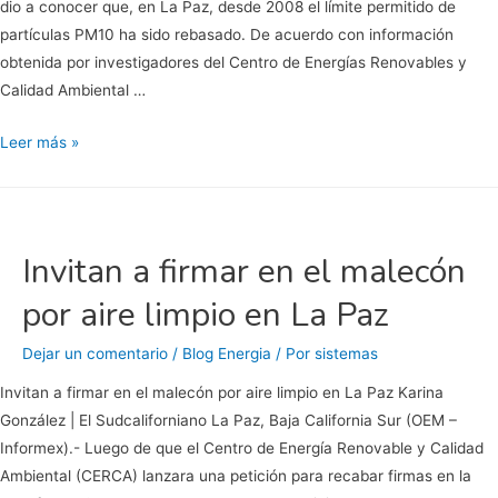
dio a conocer que, en La Paz, desde 2008 el límite permitido de
partículas PM10 ha sido rebasado. De acuerdo con información
obtenida por investigadores del Centro de Energías Renovables y
Calidad Ambiental …
La
Leer más »
Paz
tiene
al
menos
Invitan a firmar en el malecón
12
por aire limpio en La Paz
años
con
Dejar un comentario
/
Blog Energia
/ Por
sistemas
“mala
calidad
Invitan a firmar en el malecón por aire limpio en La Paz Karina
de
González | El Sudcaliforniano La Paz, Baja California Sur (OEM –
aire”,
Informex).- Luego de que el Centro de Energía Renovable y Calidad
revelan
Ambiental (CERCA) lanzara una petición para recabar firmas en la