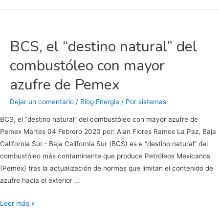
de
la
CFE
rebasa
BCS, el “destino natural” del
las
combustóleo con mayor
normas
azufre de Pemex
Dejar un comentario
/
Blog Energia
/ Por
sistemas
BCS, el “destino natural” del combustóleo con mayor azufre de
Pemex Martes 04 Febrero 2020 por: Alan Flores Ramos La Paz, Baja
California Sur.- Baja California Sur (BCS) es e “destino natural” del
combustóleo más contaminante que produce Petróleos Mexicanos
(Pemex) tras la actualización de normas que limitan el contenido de
azufre hacia el exterior …
BCS,
Leer más »
el