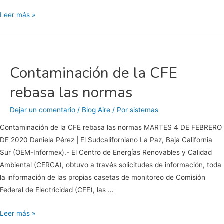
la
CFE
Leer más »
termoeléctrica
ignora
las
normas
ambientales
Contaminación de la CFE
en
rebasa las normas
La
Paz
Dejar un comentario
/
Blog Aire
/ Por
sistemas
Contaminación de la CFE rebasa las normas MARTES 4 DE FEBRERO
DE 2020 Daniela Pérez | El Sudcaliforniano La Paz, Baja California
Sur (OEM-Informex).- El Centro de Energías Renovables y Calidad
Ambiental (CERCA), obtuvo a través solicitudes de información, toda
la información de las propias casetas de monitoreo de Comisión
Federal de Electricidad (CFE), las …
Contaminación
Leer más »