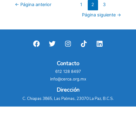
CFE
Paginación
←
Página anterior
1
2
3
contamina
de
Página siguiente
→
el
entradas
aire
de
La
Paz:
Emprhotur
Contacto
612 128 8497
info@cerca.org.mx
Dirección
C. Chiapas 3865, Las Palmas, 23070 La Paz, B.C.S.