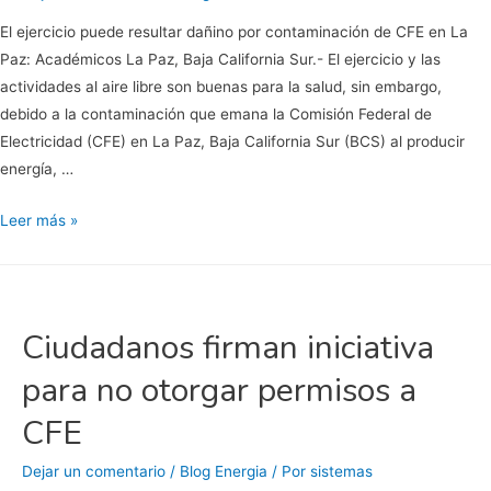
El ejercicio puede resultar dañino por contaminación de CFE en La
Paz: Académicos La Paz, Baja California Sur.- El ejercicio y las
actividades al aire libre son buenas para la salud, sin embargo,
debido a la contaminación que emana la Comisión Federal de
Electricidad (CFE) en La Paz, Baja California Sur (BCS) al producir
energía, …
El
Leer más »
ejercicio
puede
resultar
dañino
Ciudadanos firman iniciativa
por
para no otorgar permisos a
contaminación
de
CFE
CFE
en
Dejar un comentario
/
Blog Energia
/ Por
sistemas