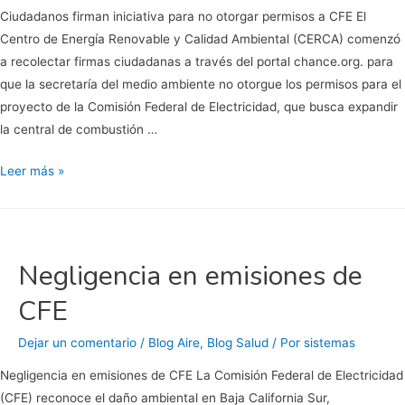
La
Ciudadanos firman iniciativa para no otorgar permisos a CFE El
Paz:
Centro de Energía Renovable y Calidad Ambiental (CERCA) comenzó
Académicos
a recolectar firmas ciudadanas a través del portal chance.org. para
que la secretaría del medio ambiente no otorgue los permisos para el
proyecto de la Comisión Federal de Electricidad, que busca expandir
la central de combustión …
Ciudadanos
Leer más »
firman
iniciativa
para
no
Negligencia en emisiones de
otorgar
CFE
permisos
a
Dejar un comentario
/
Blog Aire
,
Blog Salud
/ Por
sistemas
CFE
Negligencia en emisiones de CFE La Comisión Federal de Electricidad
(CFE) reconoce el daño ambiental en Baja California Sur,