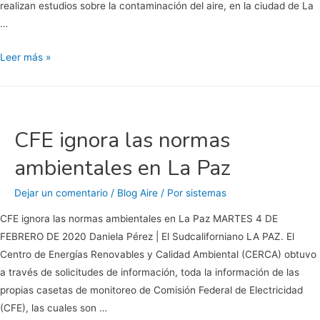
realizan estudios sobre la contaminación del aire, en la ciudad de La
…
Con
Leer más »
dióxido
de
nitrógeno
y
CFE ignora las normas
azufre,
ambientales en La Paz
contaminado
el
Dejar un comentario
/
Blog Aire
/ Por
sistemas
aire
de
CFE ignora las normas ambientales en La Paz MARTES 4 DE
La
FEBRERO DE 2020 Daniela Pérez | El Sudcaliforniano LA PAZ. El
Paz
Centro de Energías Renovables y Calidad Ambiental (CERCA) obtuvo
a
a través de solicitudes de información, toda la información de las
causa
propias casetas de monitoreo de Comisión Federal de Electricidad
de
(CFE), las cuales son …