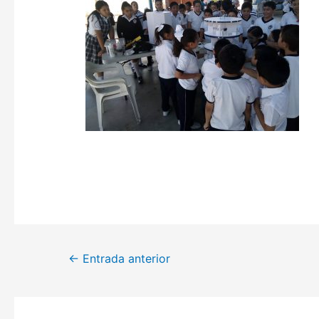
Navegación
←
Entrada anterior
de
entradas