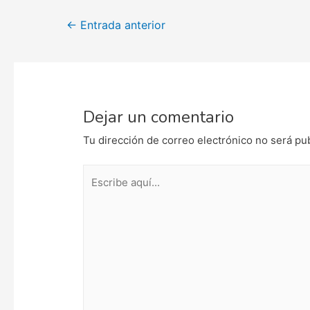
Navegación
←
Entrada anterior
de
entradas
Dejar un comentario
Tu dirección de correo electrónico no será pu
Escribe
aquí...