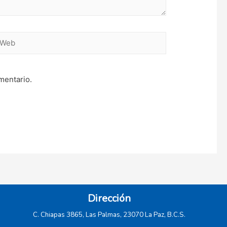
eb
mentario.
Dirección
C. Chiapas 3865, Las Palmas, 23070 La Paz, B.C.S.