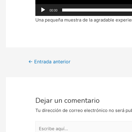
00:00
Una pequeña muestra de la agradable experien
Navegación
←
Entrada anterior
de
entradas
Dejar un comentario
Tu dirección de correo electrónico no será pu
Escribe