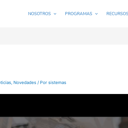
NOSOTROS
PROGRAMAS
RECURSO
ticias
,
Novedades
/ Por
sistemas