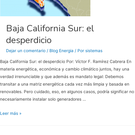
consumo
y
afecta
Baja California Sur: el
contaminando
La
desperdicio
Paz:
CERCA
Dejar un comentario
/
Blog Energia
/ Por
sistemas
Baja California Sur: el desperdicio Por: Víctor F. Ramírez Cabrera En
materia energética, económica y cambio climático juntos, hay una
verdad irrenunciable y que además es mandato legal: Debemos
transitar a una matriz energética cada vez más limpia y basada en
renovables. Pero cuidado, eso, en algunos casos, podría significar no
necesariamente instalar solo generadores …
Baja
Leer más »
California
Sur: