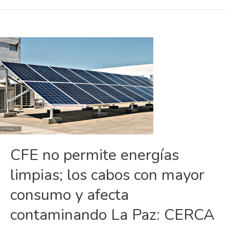
obtiene
suspensión
definitiva
contra
plan
energético
de
la
4T
CFE no permite energías
limpias; los cabos con mayor
consumo y afecta
contaminando La Paz: CERCA