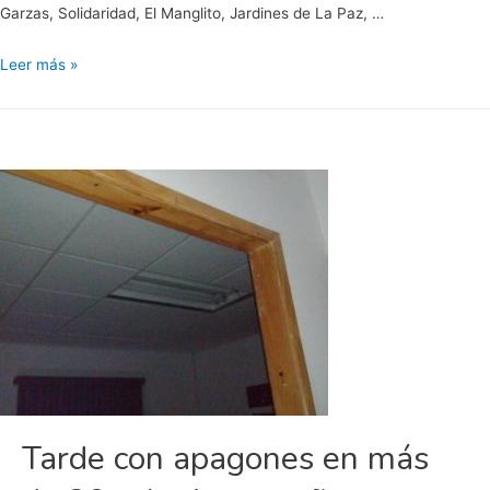
Garzas, Solidaridad, El Manglito, Jardines de La Paz, …
Apagón
Leer más »
de
CFE
afecta
a
más
de
30
mil
viviendas
Tarde con apagones en más