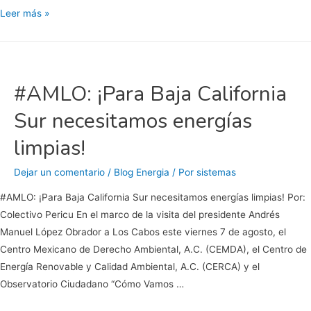
Organizaciones
Leer más »
civiles
piden
energías
renovables
#AMLO: ¡Para Baja California
para
Sur necesitamos energías
terminar
con
limpias!
apagones
en
Dejar un comentario
/
Blog Energia
/ Por
sistemas
BCS
#AMLO: ¡Para Baja California Sur necesitamos energías limpias! Por:
Colectivo Pericu En el marco de la visita del presidente Andrés
Manuel López Obrador a Los Cabos este viernes 7 de agosto, el
Centro Mexicano de Derecho Ambiental, A.C. (CEMDA), el Centro de
Energía Renovable y Calidad Ambiental, A.C. (CERCA) y el
Observatorio Ciudadano “Cómo Vamos …