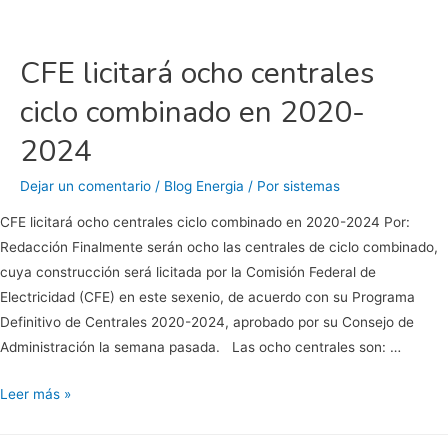
abasto
de
luz
CFE licitará ocho centrales
sin
ciclo combinado en 2020-
contaminación
en
2024
BCS
Dejar un comentario
/
Blog Energia
/ Por
sistemas
CFE licitará ocho centrales ciclo combinado en 2020-2024 Por:
Redacción Finalmente serán ocho las centrales de ciclo combinado,
cuya construcción será licitada por la Comisión Federal de
Electricidad (CFE) en este sexenio, de acuerdo con su Programa
Definitivo de Centrales 2020-2024, aprobado por su Consejo de
Administración la semana pasada. Las ocho centrales son: …
CFE
Leer más »
licitará
ocho