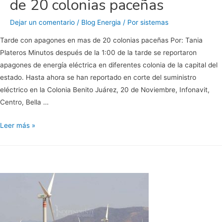
de 20 colonias paceñas
Dejar un comentario
/
Blog Energia
/ Por
sistemas
Tarde con apagones en mas de 20 colonias paceñas Por: Tania
Plateros Minutos después de la 1:00 de la tarde se reportaron
apagones de energía eléctrica en diferentes colonia de la capital del
estado. Hasta ahora se han reportado en corte del suministro
eléctrico en la Colonia Benito Juárez, 20 de Noviembre, Infonavit,
Centro, Bella …
Tarde
Leer más »
con
apagones
en
más
de
20
colonias