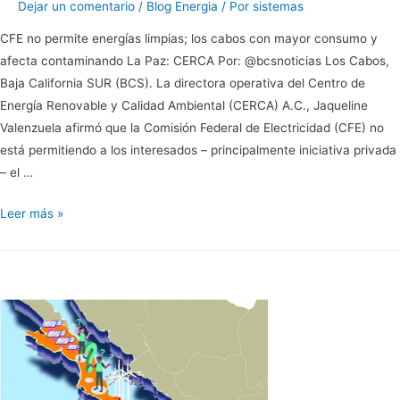
Dejar un comentario
/
Blog Energia
/ Por
sistemas
CFE no permite energías limpias; los cabos con mayor consumo y
afecta contaminando La Paz: CERCA Por: @bcsnoticias Los Cabos,
Baja California SUR (BCS). La directora operativa del Centro de
Energía Renovable y Calidad Ambiental (CERCA) A.C., Jaqueline
Valenzuela afirmó que la Comisión Federal de Electricidad (CFE) no
está permitiendo a los interesados – principalmente iniciativa privada
– el …
CFE
Leer más »
no
permite
energías
limpias;
los
cabos
con
mayor