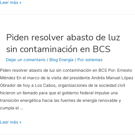
#AMLO:
Leer más »
¡Para
Baja
California
Sur
Piden resolver abasto de luz
necesitamos
sin contaminación en BCS
energías
limpias!
Dejar un comentario
/
Blog Energia
/ Por
sistemas
Piden resolver abasto de luz sin contaminación en BCS Por: Ernesto
Méndez En el marco de la visita del presidente Andrés Manuel López
Obrador de hoy a Los Cabos, organizaciones de la sociedad civil
hicieron un llamado para que el gobierno federal impulse una
transición energética hacia las fuentes de energía renovable y
cumpla el …
Piden
Leer más »
resolver