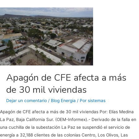
el
desperdicio
Apagón de CFE afecta a más
de 30 mil viviendas
Dejar un comentario
/
Blog Energia
/ Por
sistemas
Apagón de CFE afecta a más de 30 mil viviendas Por: Elías Medina
La Paz, Baja California Sur. (OEM-Informex).- Derivado de la falla en
una cuchilla de la subestación La Paz se suspendió el servicio de
energía a 32,188 clientes de las colonias Centro, Los Olivos, Las