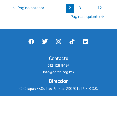
centrales
Paginación
←
Página anterior
1
2
3
…
12
ciclo
de
Página siguiente
→
combinado
entradas
en
2020-
2024
Contacto
612 128 8497
info@cerca.org.mx
Dirección
C. Chiapas 3865, Las Palmas, 23070 La Paz, B.C.S.