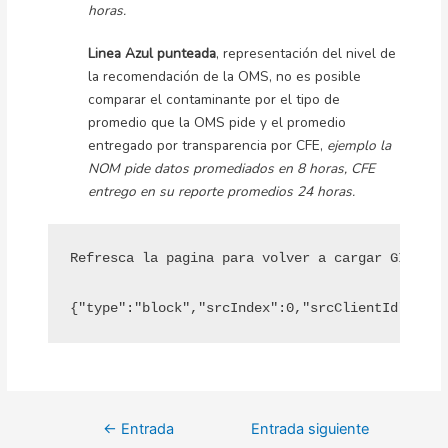
horas.
Linea Azul punteada
, representación del nivel de
la recomendación de la OMS, no es posible
comparar el contaminante por el tipo de
promedio que la OMS pide y el promedio
entregado por transparencia por CFE,
ejemplo la
NOM pide datos promediados en 8 horas, CFE
entrego en su reporte promedios 24 horas.
Refresca la pagina para volver a cargar GIF, en
{"type":"block","srcIndex":0,"srcClientId":"a78
Navegación
←
Entrada
Entrada siguiente
de