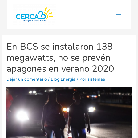
Main
Menu
En BCS se instalaron 138
megawatts, no se prevén
apagones en verano 2020
Dejar un comentario
/
Blog Energia
/ Por
sistemas