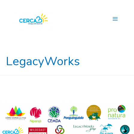
Main
Menu
LegacyWorks