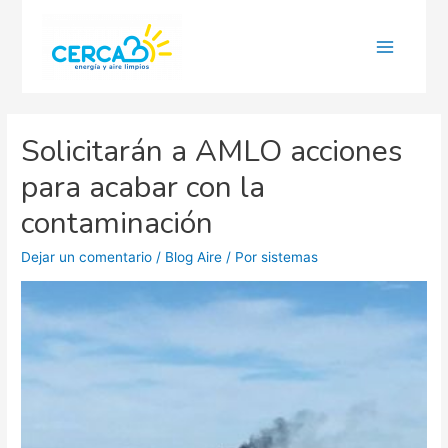
Main
Menu
Solicitarán a AMLO acciones
para acabar con la
contaminación
Dejar un comentario
/
Blog Aire
/ Por
sistemas