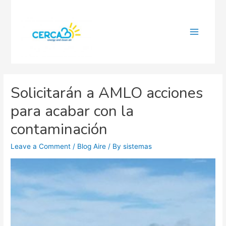
Main
Menu
Solicitarán a AMLO acciones
para acabar con la
contaminación
Leave a Comment
/
Blog Aire
/ By
sistemas