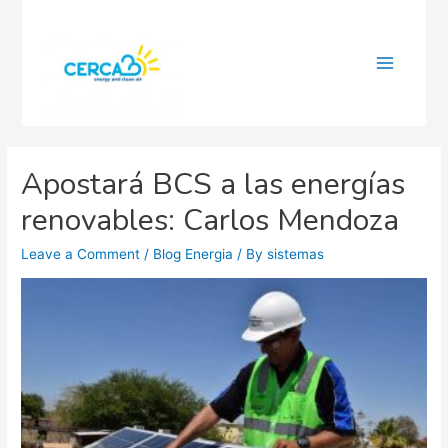
Main
Menu
Apostará BCS a las energías
renovables: Carlos Mendoza
Leave a Comment
/
Blog Energia
/ By
sistemas