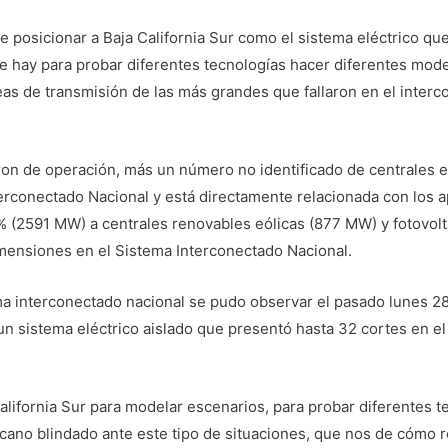
e posicionar a Baja California Sur como el sistema eléctrico q
e hay para probar diferentes tecnologías hacer diferentes model
eas de transmisión de las más grandes que fallaron en el interc
ron de operación, más un número no identificado de centrales e
terconectado Nacional y está directamente relacionada con los 
 (2591 MW) a centrales renovables eólicas (877 MW) y fotovol
mensiones en el Sistema Interconectado Nacional.
a interconectado nacional se pudo observar el pasado lunes 28 
n sistema eléctrico aislado que presentó hasta 32 cortes en e
lifornia Sur para modelar escenarios, para probar diferentes te
ano blindado ante este tipo de situaciones, que nos de cómo re