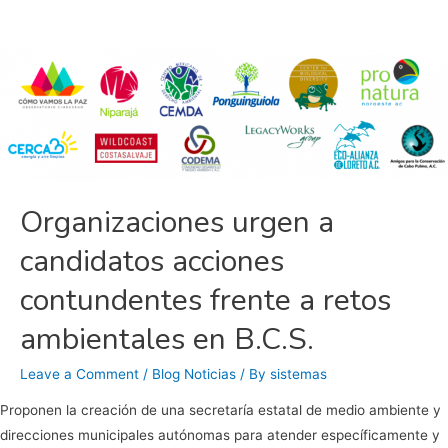
2021
para
Baja
California
Sur.
Organizaciones
de
la
sociedad
Organizaciones urgen a
civil.
candidatos acciones
contundentes frente a retos
ambientales en B.C.S.
Leave a Comment
/
Blog Noticias
/ By
sistemas
Proponen la creación de una secretaría estatal de medio ambiente y
direcciones municipales autónomas para atender específicamente y