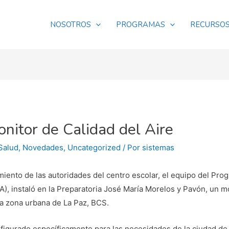
NOSOTROS
PROGRAMAS
RECURSO
onitor de Calidad del Aire
Salud
,
Novedades
,
Uncategorized
/ Por
sistemas
miento de las autoridades del centro escolar, el equipo del Pro
, instaló en la Preparatoria José María Morelos y Pavón, un mon
la zona urbana de La Paz, BCS.
nfigurado específicamente para las necesidades de la ciudad d