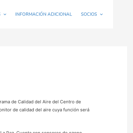
S
INFORMACIÓN ADICIONAL
SOCIOS
grama de Calidad del Aire del Centro de
itor de calidad del aire cuya función será
e La Paz. Cuenta con sensores de ozono,