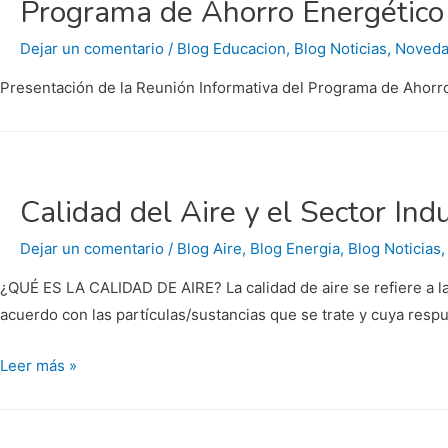
Programa de Ahorro Energéti
de
monitoreo
Dejar un comentario
/
Blog Educacion
,
Blog Noticias
,
Noved
de
Presentación de la Reunión Informativa del Programa de Ahorr
calidad
del
aire
en
Calidad del Aire y el Sector Ind
la
ciudad
Dejar un comentario
/
Blog Aire
,
Blog Energia
,
Blog Noticias
de
¿QUÉ ES LA CALIDAD DE AIRE? La calidad de aire se refiere a l
La
acuerdo con las partículas/sustancias que se trate y cuya resp
Paz,
BCS
Calidad
Leer más »
del
Aire
y