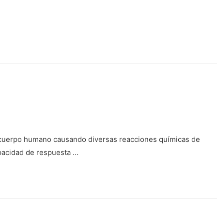
A
iva
el cuerpo humano causando diversas reacciones químicas de
apacidad de respuesta …