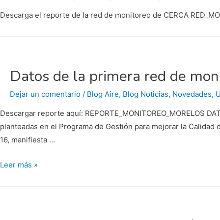
Descarga el reporte de la red de monitoreo de CERCA RED_
Datos de la primera red de moni
Dejar un comentario
/
Blog Aire
,
Blog Noticias
,
Novedades
,
U
Descargar reporte aquí: REPORTE_MONITOREO_MORELOS DATO
planteadas en el Programa de Gestión para mejorar la Calidad d
16, manifiesta …
Datos
Leer más »
de
la
primera
red