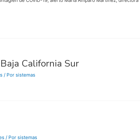
ntagien de COVID-19, alertó María Amparo Martínez, directora g
Baja California Sur
s
/ Por
sistemas
es
/ Por
sistemas