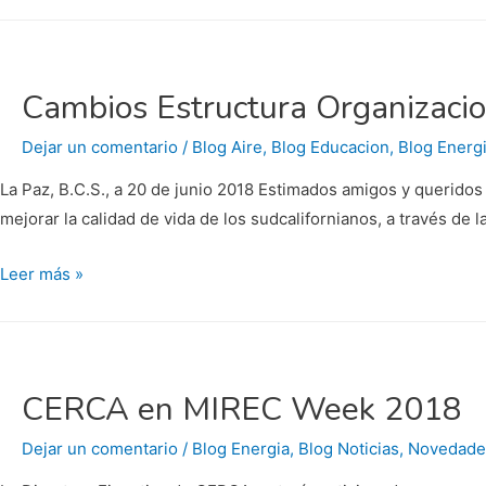
Cambios Estructura Organizaci
Dejar un comentario
/
Blog Aire
,
Blog Educacion
,
Blog Energ
La Paz, B.C.S., a 20 de junio 2018 Estimados amigos y queridos
mejorar la calidad de vida de los sudcalifornianos, a través d
Cambios
Leer más »
Estructura
Organizacional
de
CERCA
CERCA en MIREC Week 2018
Dejar un comentario
/
Blog Energia
,
Blog Noticias
,
Novedade