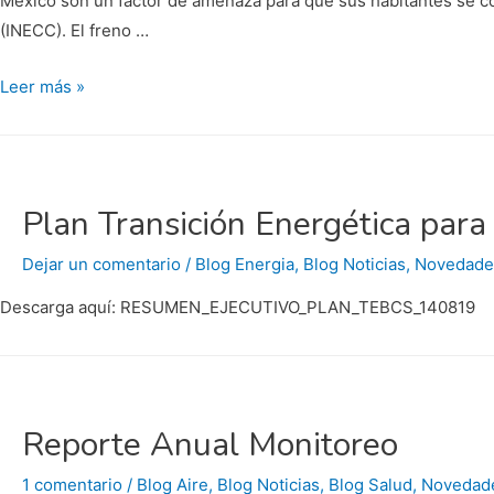
México son un factor de amenaza para que sus habitantes se co
(INECC). El freno …
‘La
Leer más »
contaminación
es
el
gran
Plan Transición Energética para 
aliado
del
Dejar un comentario
/
Blog Energia
,
Blog Noticias
,
Novedade
Covid-
Descarga aquí: RESUMEN_EJECUTIVO_PLAN_TEBCS_140819
19’:
María
Amparo
Martínez
Reporte Anual Monitoreo
1 comentario
/
Blog Aire
,
Blog Noticias
,
Blog Salud
,
Novedad