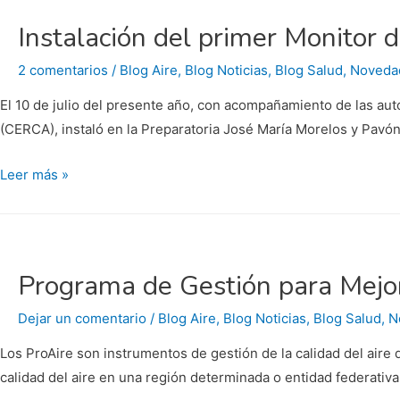
el
Instalación del primer Monitor d
Sector
Industrial
2 comentarios
/
Blog Aire
,
Blog Noticias
,
Blog Salud
,
Noveda
en
El 10 de julio del presente año, con acompañamiento de las aut
BCS.
(CERCA), instaló en la Preparatoria José María Morelos y Pavón
Por
Karla
Instalación
Leer más »
Gasca
del
primer
Monitor
de
Programa de Gestión para Mejora
Calidad
del
Dejar un comentario
/
Blog Aire
,
Blog Noticias
,
Blog Salud
,
N
Aire
Los ProAire son instrumentos de gestión de la calidad del aire 
calidad del aire en una región determinada o entidad federativa