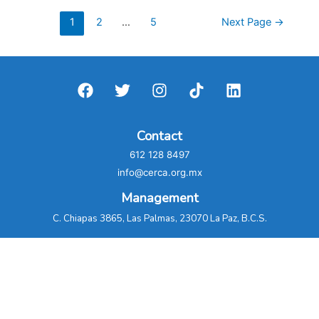
Posts
1
2
…
5
Next Page
→
pagination
Contact
612 128 8497
info@cerca.org.mx
Management
C. Chiapas 3865, Las Palmas, 23070 La Paz, B.C.S.