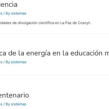
iencia
es
/ By
sistemas
dades de divulgación científica en La Paz de Coscyt.
a de la energía en la educación 
es
/ By
sistemas
entenario
es
/ By
sistemas