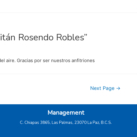
pitán Rosendo Robles”
l aire. Gracias por ser nuestros anfitriones
Next Page
→
Management
C. Chiapas 3865, Las Palmas, 23070 La Paz, B.C.S.