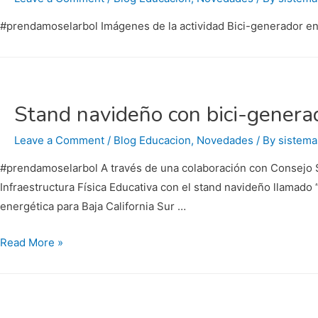
#prendamoselarbol Imágenes de la actividad Bici-generador en v
Stand navideño con bici-genera
Leave a Comment
/
Blog Educacion
,
Novedades
/ By
sistema
#prendamoselarbol A través de una colaboración con Consejo Sud
Infraestructura Física Educativa con el stand navideño llamado
energética para Baja California Sur …
Stand
Read More »
navideño
con
bici-