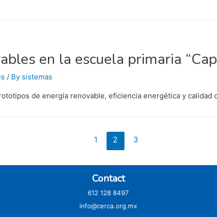
ables en la escuela primaria “Ca
es
/ By
sistemas
otipos de energía renovable, eficiencia energética y calidad de
1
2
3
Contact
612 128 8497
info@cerca.org.mx