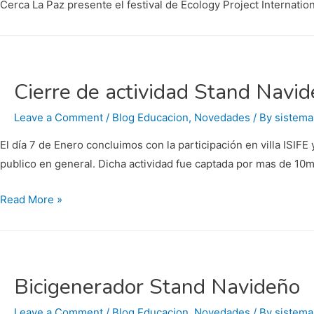
Cerca La Paz presente el festival de Ecology Project Internatio
Cierre de actividad Stand Navid
Leave a Comment
/
Blog Educacion
,
Novedades
/ By
sistema
El día 7 de Enero concluimos con la participación en villa ISIF
publico en general. Dicha actividad fue captada por mas de 10m
Cierre
Read More »
de
actividad
Stand
Navideño
Bicigenerador Stand Navideño
(vídeo)
Leave a Comment
/
Blog Educacion
,
Novedades
/ By
sistema