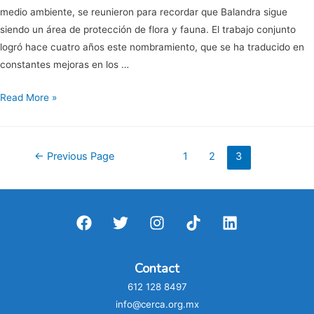
medio ambiente, se reunieron para recordar que Balandra sigue
siendo un área de protección de flora y fauna. El trabajo conjunto
logró hace cuatro años este nombramiento, que se ha traducido en
constantes mejoras en los …
CERCA
Read More »
participa
en
cuarto
Posts
←
Previous Page
1
2
3
aniversario
pagination
de
Balandra
área
de
protección
Contact
de
612 128 8497
flora
info@cerca.org.mx
y