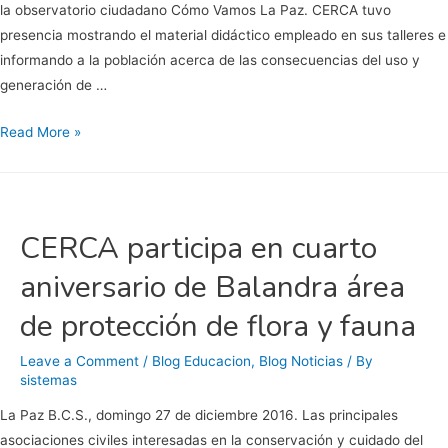
la observatorio ciudadano Cómo Vamos La Paz. CERCA tuvo
presencia mostrando el material didáctico empleado en sus talleres e
informando a la población acerca de las consecuencias del uso y
generación de …
CERCA
Read More »
en
el
tercer
congreso
CERCA participa en cuarto
Ciudades
aniversario de Balandra área
Más
Humanas
de protección de flora y fauna
Leave a Comment
/
Blog Educacion
,
Blog Noticias
/ By
sistemas
La Paz B.C.S., domingo 27 de diciembre 2016. Las principales
asociaciones civiles interesadas en la conservación y cuidado del