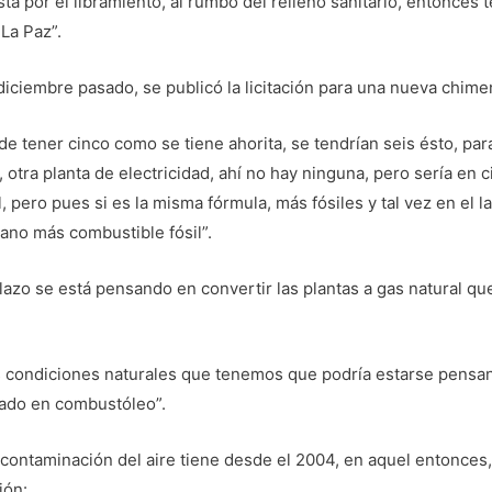
tá por el libramiento, al rumbo del relleno sanitario, entonc
La Paz”.
diciembre pasado, se publicó la licitación para una nueva chime
 de tener cinco como se tiene ahorita, se tendrían seis ésto, p
 otra planta de electricidad, ahí no hay ninguna, pero sería en
pero pues si es la misma fórmula, más fósiles y tal vez en el l
ano más combustible fósil”.
zo se está pensando en convertir las plantas a gas natural qu
as condiciones naturales que tenemos que podría estarse pensa
sado en combustóleo”.
ontaminación del aire tiene desde el 2004, en aquel entonces,
ión: