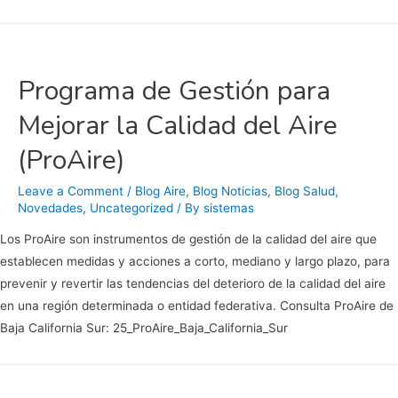
del
primer
Monitor
de
Programa de Gestión para
Calidad
Mejorar la Calidad del Aire
del
Aire
(ProAire)
Leave a Comment
/
Blog Aire
,
Blog Noticias
,
Blog Salud
,
Novedades
,
Uncategorized
/ By
sistemas
Los ProAire son instrumentos de gestión de la calidad del aire que
establecen medidas y acciones a corto, mediano y largo plazo, para
prevenir y revertir las tendencias del deterioro de la calidad del aire
en una región determinada o entidad federativa. Consulta ProAire de
Baja California Sur: 25_ProAire_Baja_California_Sur