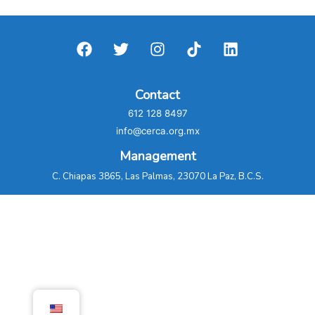
de
BCS
y
sus
implicaciones
Contact
en
612 128 8497
la
info@cerca.org.mx
competitividad
de
Management
la
C. Chiapas 3865, Las Palmas, 23070 La Paz, B.C.S.
región